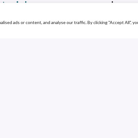
terial
para expresar y plasmar
ed ads or content, and analyse our traffic. By clicking "Accept All", yo
PLAY