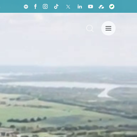
a
nistas
Sala de Prensa
English