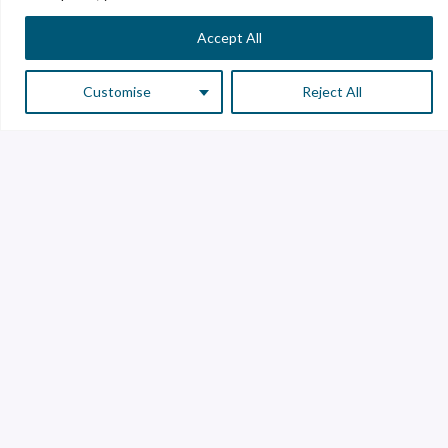
1985
Ubicada en Texas, se inicia Vitro
Accept All
Packaging para la venta y distribución
de contenedores de vidrio en los EE.
Customise
Reject All
UU.
1981
Vidrio Plano, S.A. de C.V. instala una
planta de vidrio flotado en García,
Nuevo León.
1974
Vitro aparece en la Bolsa Mexicana de
Valores.