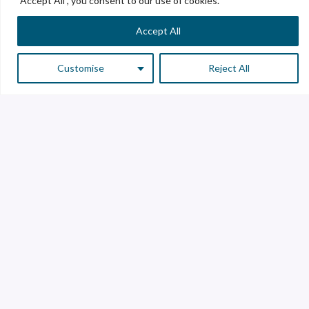
"Accept All", you consent to our use of cookies.
Accept All
Customise
Reject All
Sostenibilidad
Buscando crear las condiciones para operar y crecer en
armonía con el entorno y las comunidades en las que
operamos, en Vitro nos ocupamos de expandir nuestra
influencia e impactos positivos a la comunidad que nos
rodea mediante actividades y proyectos que propicien
su bienestar.
Es compromiso de Industria del Alcali el asegurar que